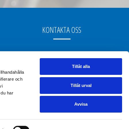
KONTAKTA OSS
Tel: +46 18 16 06 00
Tillåt alla
E-post: info@sallen.se
illhandahålla
ifierare och
Tillåt urval
vi
 du har
Avvisa