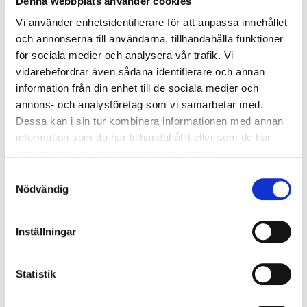
Denna webbplats använder cookies
Vi använder enhetsidentifierare för att anpassa innehållet
KONTAKTA OSS SÅ BERÄTTAR VI MER
och annonserna till användarna, tillhandahålla funktioner
för sociala medier och analysera vår trafik. Vi
vidarebefordrar även sådana identifierare och annan
information från din enhet till de sociala medier och
annons- och analysföretag som vi samarbetar med.
Dessa kan i sin tur kombinera informationen med annan
information som du har tillhandahållit eller som de har
samlat in när du har använt deras tjänster.
Samtyckesval
Nödvändig
Inställningar
Statistik