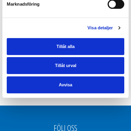
Marknadsföring
Anders Finsholm
Visa detaljer
Säljare Energiprodukter
Solel / Batterilagring
Tillåt alla
018-16 06 19
Skicka e-post
Tillåt urval
Avvisa
FÖLJ OSS