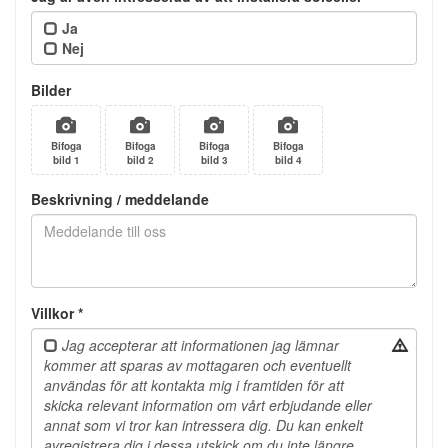
Ja
Nej
Bilder
Bifoga
Bifoga
Bifoga
Bifoga
bild
1
bild
2
bild
3
bild
4
Beskrivning / meddelande
Villkor *
Jag accepterar att informationen jag lämnar
kommer att sparas av mottagaren och eventuellt
användas för att kontakta mig i framtiden för att
skicka relevant information om vårt erbjudande eller
annat som vi tror kan intressera dig. Du kan enkelt
avregistrera dig i dessa utskick om du inte längre