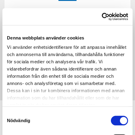
I så fall är en luft-vattenvärmepump ett perfekt
komplement. Genom att utnyttja värmepumpen till
poolvärme går det att värma poolen långt in på
hösten och kalla sommardagar utan att det "kostar
Denna webbplats använder cookies
skjortan".
Vi använder enhetsidentifierare för att anpassa innehållet
och annonserna till användarna, tillhandahålla funktioner
Låter det intressant?
Kontakta oss så berättar vi
för sociala medier och analysera vår trafik. Vi
mer!
vidarebefordrar även sådana identifierare och annan
information från din enhet till de sociala medier och
annons- och analysföretag som vi samarbetar med.
Dessa kan i sin tur kombinera informationen med annan
information som du har tillhandahållit eller som de har
INSTALLATIONSFÖRFRÅGAN
samlat in när du har använt deras tjänster.
Samtyckesval
Nödvändig
×
För att vi ska kunna ge dig som kund ett