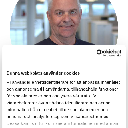
Denna webbplats använder cookies
Vi använder enhetsidentifierare för att anpassa innehållet
och annonserna till användarna, tillhandahålla funktioner
Anders Finsholm
för sociala medier och analysera vår trafik. Vi
Säljare Energiprodukter
vidarebefordrar även sådana identifierare och annan
Solel / Batterilagring
information från din enhet till de sociala medier och
018-16 06 19
annons- och analysföretag som vi samarbetar med.
Dessa kan i sin tur kombinera informationen med annan
Skicka e-post