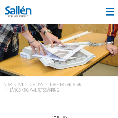
STARTSIDAN
OM OSS
NYHETER / ARTIKLAR
LÅNGSIKTIG KVALITETSSÄKRING
2 maj 2019