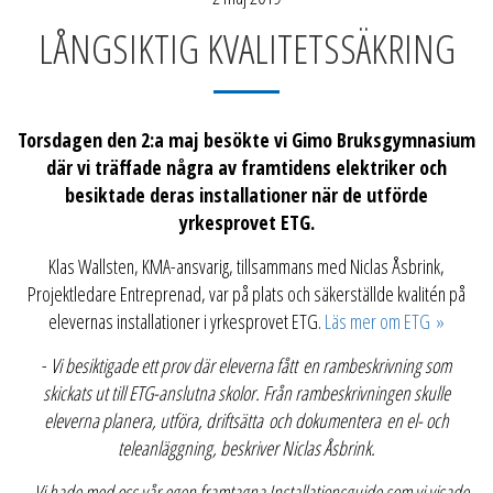
LÅNGSIKTIG KVALITETSSÄKRING
Torsdagen den 2:a maj besökte vi Gimo Bruksgymnasium
där vi träffade några av framtidens elektriker och
besiktade deras installationer när de utförde
yrkesprovet ETG.
Klas Wallsten, KMA-ansvarig, tillsammans med Niclas Åsbrink,
Projektledare Entreprenad, var på plats och säkerställde kvalitén på
elevernas installationer i yrkesprovet ETG.
Läs mer om ETG »
-
Vi besiktigade ett prov där eleverna fått en rambeskrivning som
skickats ut till ETG-anslutna skolor. Från rambeskrivningen skulle
eleverna planera, utföra, driftsätta och dokumentera en el- och
teleanläggning, beskriver Niclas Åsbrink.
-
Vi hade med oss vår egen framtagna Installationsguide som vi visade