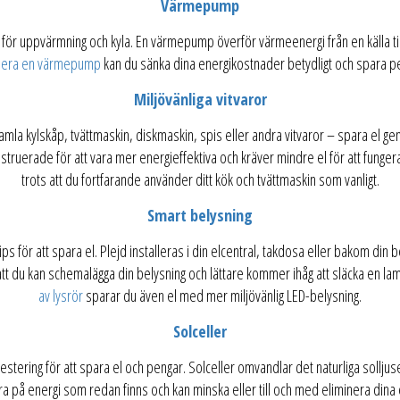
Värmepump
för uppvärmning och kyla. En värmepump överför värmeenergi från en källa till
llera en värmepump
kan du sänka dina energikostnader betydligt och spara pen
Miljövänliga vitvaror
gamla kylskåp, tvättmaskin, diskmaskin, spis eller andra vitvaror – spara el ge
truerade för att vara mer energieffektiva och kräver mindre el för att funger
trots att du fortfarande använder ditt kök och tvättmaskin som vanligt.
Smart belysning
ips för att spara el. Plejd installeras i din elcentral, takdosa eller bakom din 
tt du kan schemalägga din belysning och lättare kommer ihåg att släcka en l
av lysrör
sparar du även el med mer miljövänlig LED-belysning.
Solceller
estering för att spara el och pengar. Solceller omvandlar det naturliga solljuset
ra på energi som redan finns och kan minska eller till och med eliminera di