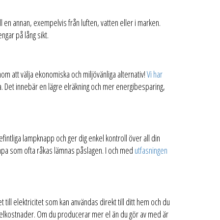
 en annan, exempelvis från luften, vatten eller i marken.
gar på lång sikt.
nom att välja ekonomiska och miljövänliga alternativ!
Vi har
a. Det innebär en lägre elräkning och mer energibesparing,
befintliga lampknapp och ger dig enkel kontroll över all din
ampa som ofta råkas lämnas påslagen. I och med
utfasningen
 till elektricitet som kan användas direkt till ditt hem och du
na elkostnader. Om du producerar mer el än du gör av med är