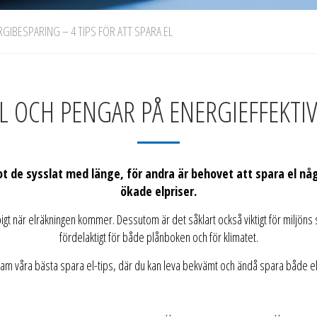
GIBESPARING – 4 TIPS FÖR ATT SPARA EL
L OCH PENGAR PÅ ENERGIEFFEKTI
de sysslat med länge, för andra är behovet att spara el någo
ökade elpriser.
igt när elräkningen kommer. Dessutom är det såklart också viktigt för miljöns 
fördelaktigt för både plånboken och för klimatet.
 fram våra bästa spara el-tips, där du kan leva bekvämt och ändå spara både e