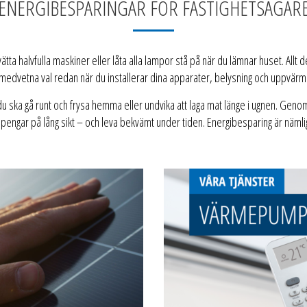
ENERGIBESPARINGAR FÖR FASTIGHETSÄGAR
tvätta halvfulla maskiner eller låta alla lampor stå på när du lämnar huset. Allt
edvetna val redan när du installerar dina apparater, belysning och uppvärm
u ska gå runt och frysa hemma eller undvika att laga mat länge i ugnen. Genom 
pengar på lång sikt – och leva bekvämt under tiden. Energibesparing är nämlig