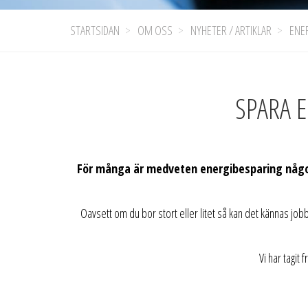
STARTSIDAN
OM OSS
NYHETER / ARTIKLAR
ENER
SPARA E
För många är medveten energibesparing något 
Oavsett om du bor stort eller litet så kan det kännas jobb
Vi har tagit